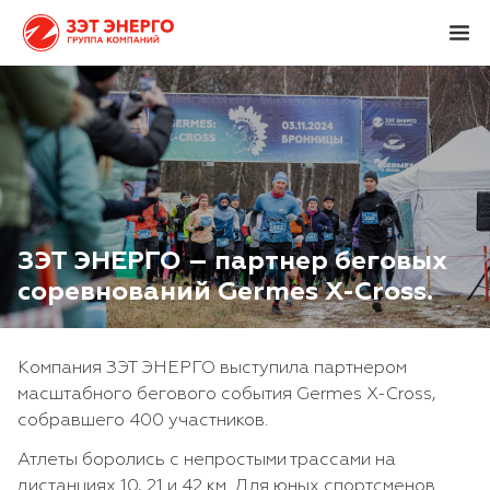
ЗЭТ ЭНЕРГО – партнер беговых
соревнований Germes X-Cross.
Компания ЗЭТ ЭНЕРГО выступила партнером
масштабного бегового события Germes X-Cross,
собравшего 400 участников.
Атлеты боролись с непростыми трассами на
дистанциях 10, 21 и 42 км. Для юных спортсменов