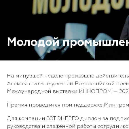
Молодой промышлен
На минувшей неделе произошло действитель
Алексея стала лауреатом Всероссийской пре
Международной выставки ИННОПРОМ — 2022 
Премия проводится при поддержке Минпромт
Для компании ЗЭТ ЭНЕРГО диплом за подпис
руководства и слаженной работы сотруднико