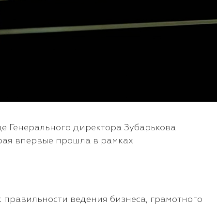
е Генерального директора Зубарькова
рая впервые прошла в рамках
 правильности ведения бизнеса, грамотного